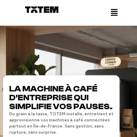
Skip
Panneau de gestion des cookies
Menu
to
content
LA MACHINE À CAFÉ
D'ENTREPRISE QUI
SIMPLIFIE VOS PAUSES.
Du grain à la tasse, TOTEM installe, entretient et
approvisionne vos machines à café connectées
partout en Île-de-France. Sans gestion, sans
rupture, sans surprise.